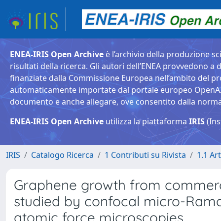
ENEA-IRIS Open Archive
è l’archivio della produzione sci
risultati della ricerca. Gli autori dell’ENEA provvedono a d
finanziate dalla Commissione Europea nell’ambito del pr
automaticamente importate dal portale europeo OpenAIRE. 
documento e anche allegare, ove consentito dalla normativ
ENEA-IRIS Open Archive
utilizza la piattaforma
IRIS
(Ins
IRIS
Catalogo Ricerca
1 Contributi su Rivista
1.1 Art
Graphene growth from commercia
studied by confocal micro-Rama
atomic force microscopies