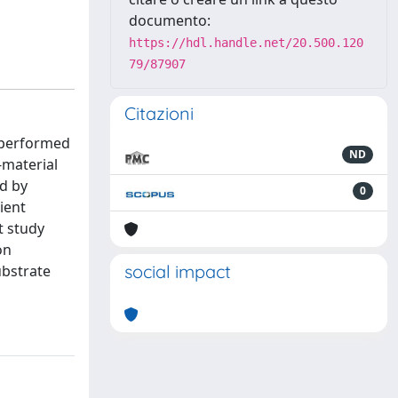
documento:
https://hdl.handle.net/20.500.120
79/87907
Citazioni
n performed
ND
-material
ed by
0
ient
t study
on
social impact
ubstrate