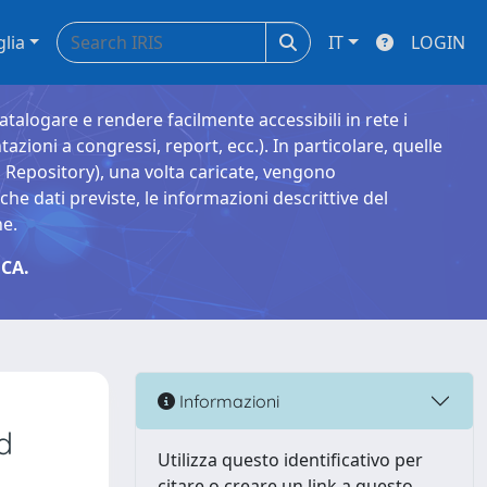
glia
IT
LOGIN
catalogare e rendere facilmente accessibili in rete i
tazioni a congressi, report, ecc.). In particolare, quelle
Repository), una volta caricate, vengono
 dati previste, le informazioni descrittive del
ne.
CA.
Informazioni
d
Utilizza questo identificativo per
citare o creare un link a questo