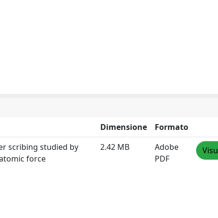
Dimensione
Formato
r scribing studied by
2.42 MB
Adobe
Visu
atomic force
PDF