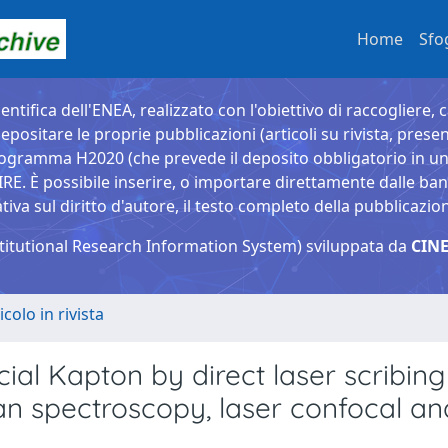
Home
Sfo
entifica dell'ENEA, realizzato con l'obiettivo di raccogliere, 
epositare le proprie pubblicazioni (articoli su rivista, presen
ogramma H2020 (che prevede il deposito obbligatorio in un 
È possibile inserire, o importare direttamente dalle banche
a sul diritto d'autore, il testo completo della pubblicazio
titutional Research Information System) sviluppata da
CINE
icolo in rivista
l Kapton by direct laser scribing
n spectroscopy, laser confocal an