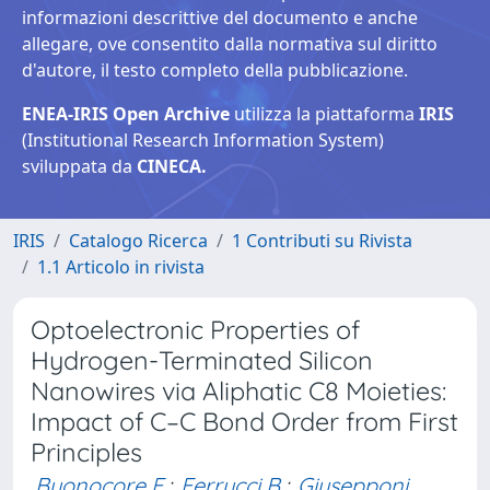
informazioni descrittive del documento e anche
allegare, ove consentito dalla normativa sul diritto
d'autore, il testo completo della pubblicazione.
ENEA-IRIS Open Archive
utilizza la piattaforma
IRIS
(Institutional Research Information System)
sviluppata da
CINECA.
IRIS
Catalogo Ricerca
1 Contributi su Rivista
1.1 Articolo in rivista
Optoelectronic Properties of
Hydrogen-Terminated Silicon
Nanowires via Aliphatic C8 Moieties:
Impact of C–C Bond Order from First
Principles
Buonocore F.
;
Ferrucci B.
;
Giusepponi