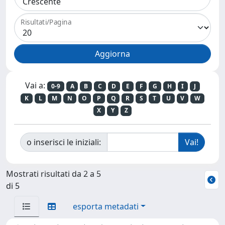
Risultati/Pagina
Vai a:
0-9
A
B
C
D
E
F
G
H
I
J
K
L
M
N
O
P
Q
R
S
T
U
V
W
X
Y
Z
o inserisci le iniziali:
Mostrati risultati da 2 a 5
di 5
esporta metadati