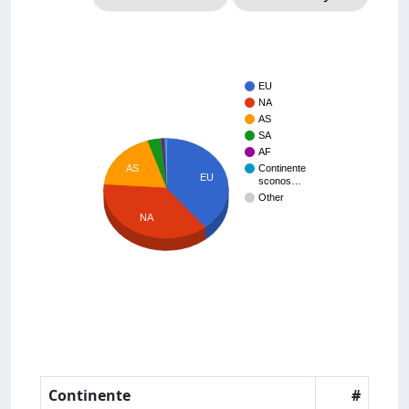
EU
NA
AS
SA
AF
AS
Continente
EU
sconos…
Other
NA
Continente
#