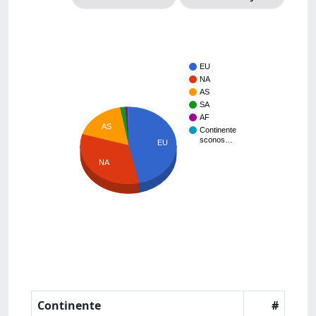
EU
NA
AS
SA
AF
AS
Continente
sconos…
EU
NA
Continente
#