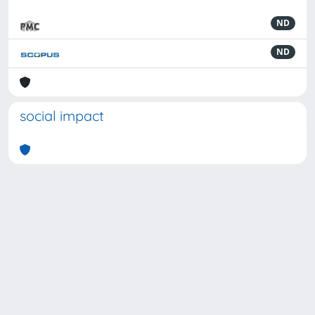
ND
ND
social impact