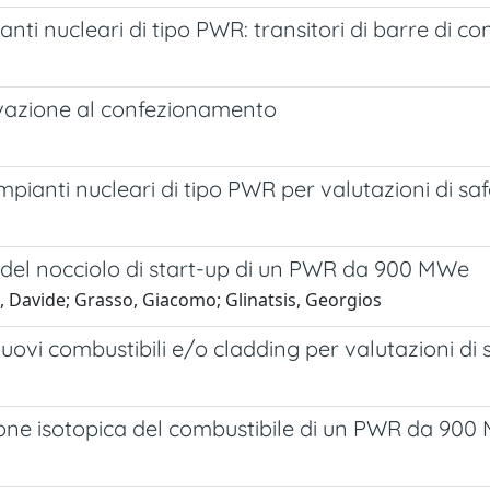
ianti nucleari di tipo PWR: transitori di barre di co
oltivazione al confezionamento
impianti nucleari di tipo PWR per valutazioni di saf
a del nocciolo di start-up di un PWR da 900 MWe
i, Davide; Grasso, Giacomo; Glinatsis, Georgios
di nuovi combustibili e/o cladding per valutazioni di
ione isotopica del combustibile di un PWR da 900