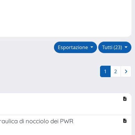
Esportazione
Tutti (23)
1
2
draulica di nocciolo dei PWR