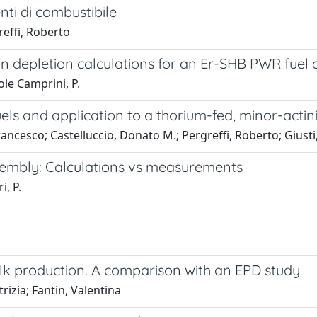
nti di combustibile
reffi, Roberto
epletion calculations for an Er-SHB PWR fuel 
sole Camprini, P.
uels and application to a thorium-fed, minor-acti
ncesco; Castelluccio, Donato M.; Pergreffi, Roberto; Giusti
embly: Calculations vs measurements
i, P.
milk production. A comparison with an EPD study
rizia; Fantin, Valentina