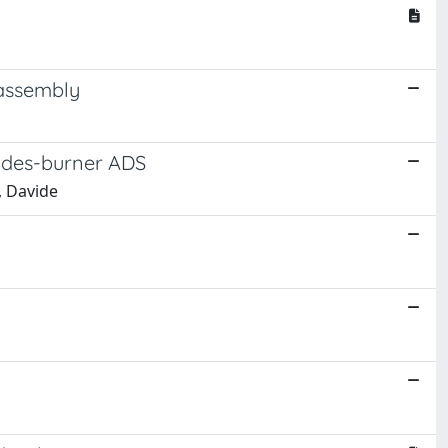
assembly
nides-burner ADS
, Davide