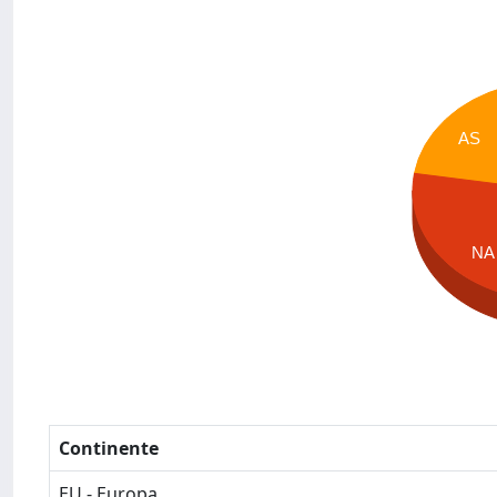
AS
NA
Continente
EU - Europa