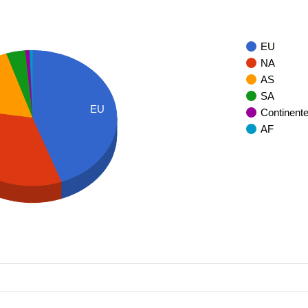
EU
NA
AS
SA
EU
Continent
AF