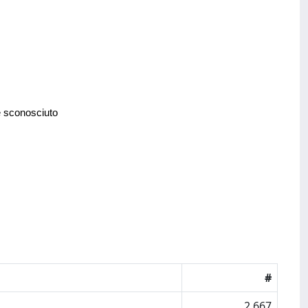
e sconosciuto
#
2.667