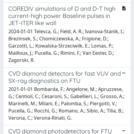
COREDIV simulations of D and D-T high
current-high power Baseline pulses in
JET-ITER like wall
2024-01-01 Telesca, G.; Field, A. R.; Ivanova-Stanik, I.;
Brezinsek, S.; Chomiczewska, A.; Frigione, D.;
Garzotti, L.; Kowalska-Strzeciwilk, E.; Lomas, P.;
Mailloux, J.; Pucella, G.; Rimini, F.; Van Eester, D.;
Zagorski, R.
CVD diamond detectors for fast VUV and
SX-ray diagnostics on FTU
2021-01-01 Bombarda, F.; Angelone, M.; Apruzzese,
G.; Centioli, C.; Cesaroni, S.; Gabellieri, L.; Grosso, A.;
Marinelli, M.; Milani, E.; Palomba, S.; Piergotti, V.;
Pucella, G.; Rocchi, G.; Romano, A.; Sibio, A.; Tilia, B.;
Verona, C.; Verona-Rinati, G.
CVD diamond photodetectors for FTU