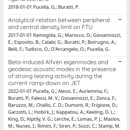
2018-01-01 Pucella, G.; Buratti, P.
Analytical relation between peripheral
and central density limit on FTU
2017-01-01 Ramogida, G.; Marocco, D.; Giovannozzi,
E.; Esposito, B.; Calabr, G.; Buratti, P.; Botrugno, A.;
Belli, F.; Tudisco, O.; D'Arcangelo, O.; Pucella, G.
Beta-induced Alfvén eigenmodes and
geodesic acoustic modes in the presence
of strong tearing activity during the
current ramp-down on JET
2022-01-01 Pucella, G.; Alessi, E.; Auriemma, F.;
Buratti, P.; Falessi, M. V.; Giovannozzi, E.; Zonca, F.;
Baruzzo, M.; Challis, C. D.; Dumont, R.; Frigione, D.;
Garzotti, L.; Hobirk, J.; Kappatou, A.; Keeling, D. L.;
King, D.; Kiptily, V. G.; Lerche, E.; Lomas, P. J.; Maslov,
M.; Nunes, I.; Rimini, F.; Siren, P.; Sozzi, C.; Stamp, M.