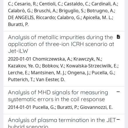
C.; Cesario, R.; Centioli, C.; Castaldo, C.; Cardinali, A.;
Calabrò, G.; Bruschi, A.; Briguglio, S.; Botrugno, A.;
DE ANGELIS, Riccardo; Calabro, G.; Apicella, M. L.;
Buratti, P.
Analysis of metallic impurities during the
application of three-ion ICRH scenario at
Jet-iLW
2020-01-01 Chomiczewska, A.; Krawczyk, N.;
Kazakov, Ye. O.; Bobkov, V.; Kowalska-Strzeciwilk, E.;
Lerche, E.; Mantsinen, M. J.; Ongena, J.; Pucella, G.;
Putterich, T.; Van Eester, D.
Analysis of MHD signals for measuring
systematic errors in the coil response
2014-01-01 Pucella, G.; Buratti, P.; Giovannozzi, E.
Analysis of plasma termination in the JET
hybrid scenario