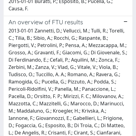
2015-01-01 Buratti, P.; Esposito, B.; Pucella, G.;
Causa, F.
An overview of FTU results
2013-01-01 Zannetti, D.; Vellucci, M.; Tulli, R.; Torelli,
C.; Tilia, B.; Sibio, A.; Rocchi, G.; Raspante, B.;
Piergotti, V.; Petrolini, P.; Pensa, A.; Mezzacappa, M.;
Grosso, A.; Gravanti, F.; Giacomi, G.; Di Giovenale, S.;
Di Ferdinando, E.; Cefali, P.; Aquilini, M.; Zonca, F.;
Zerbini, M.; Zanza, V.; Vlad, G.; Vitale, V.; Viola, B.;
Tudisco, O.; Tuccillo, A. A.; Romano, A.; Ravera, G.;
Ramogida, G.; Pucella, G.; Pizzuto, A.; Podda, S.;
Pericoli-Ridolfini, V.; Panella, M.; Panaccione, L.;
Pacella, D.; Orsitto, F. P.; Mirizzi, F. C.; Milovanov, A.;
Mazzotta, C.; Mazzitelli, G.; Marocco, D.; Marinucci,
M.; Maddaluno, G.; Kroegler, H.; Krivska, A.;
Iannone, F.; Giovannozzi, E.; Gabellieri, L.; Frigione,
D.; Fogaccia, G.; Esposito, B.; Di Troia, C.; Di Matteo,
L.; De Angelis, R.; Crisanti, F.; Cirant, S.; Cianfarani,