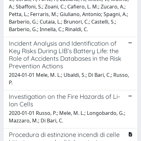
A.; Sbaffoni, S.; Zoani, C.; Cafiero, L. M.; Zucaro, A.;
Petta, L.; Ferraris, M.; Giuliano, Antonio; Spagni, A.;
Barberio, G.; Cutaia, L.; Brunori, C.; Castelli, S.;
Barberio, G.; Innella, C.; Rinaldi, C.
Incident Analysis and Identification of
Key Risks During LIB’s Battery Life: the
Role of Accidents Databases in the Risk
Prevention Actions
2024-01-01 Mele, M. L.; Ubaldi, S.; Di Bari, C.; Russo,
P.
Investigation on the Fire Hazards of Li-
Ion Cells
2020-01-01 Russo, P.; Mele, M. L.; Longobardo, G.;
Mazzaro, M.; Di Bari, C.
Procedura di estinzione incendi di celle