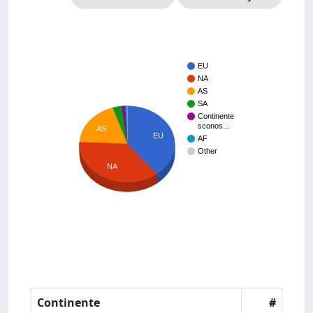
EU
NA
AS
SA
Continente
sconos…
AS
EU
AF
Other
NA
Continente
#